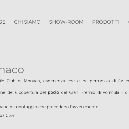
GE
CHI SIAMO
SHOW-ROOM
PRODOTTI
onaco
bile Club di Monaco, esperienza che ci ha permesso di far con
zione della copertura del
podio
del Gran Premio di Formula 1 di
timane di montaggio che precedono l'avvenimento.
da 0:34'