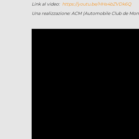
Link al video:
https://youtu.be/HHs4bZVDk6Q
Una realizzazione: ACM (Automobile Club de Mon